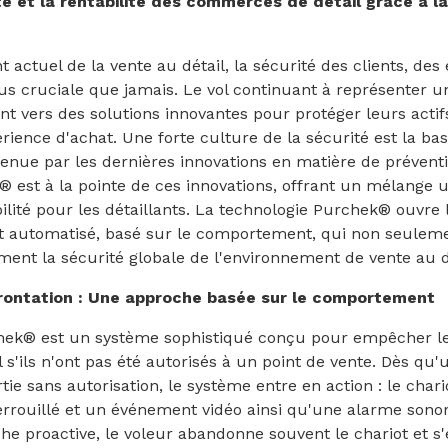
té et la rentabilité des commerces de détail grâce à l
 actuel de la vente au détail, la sécurité des clients, des
s cruciale que jamais. Le vol continuant à représenter un
ent vers des solutions innovantes pour protéger leurs actif
ience d'achat. Une forte culture de la sécurité est la bas
nue par les dernières innovations en matière de préventi
 est à la pointe de ces innovations, offrant un mélange 
bilité pour les détaillants. La technologie Purchek® ouvre 
 automatisé, basé sur le comportement, qui non seulemen
ent la sécurité globale de l'environnement de vente au d
rontation : Une approche basée sur le comportement
hek® est un système sophistiqué conçu pour empêcher les
 s'ils n'ont pas été autorisés à un point de vente. Dès qu'
ie sans autorisation, le système entre en action : le chari
rouillé et un événement vidéo ainsi qu'une alarme sonor
he proactive, le voleur abandonne souvent le chariot et s'