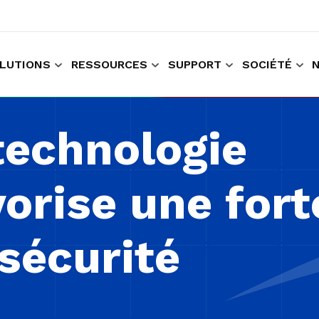
LUTIONS
RESSOURCES
SUPPORT
SOCIÉTÉ
r faire des achats et travailler
Recueillir les données données relatives à l'expérience du client
echnologie
orise une fort
 sécurité