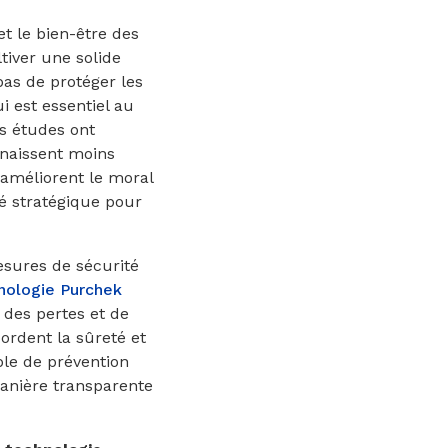
et le bien-être des
tiver une solide
pas de protéger les
i est essentiel au
s études ont
nnaissent moins
t améliorent le moral
té stratégique pour
esures de sécurité
nologie Purchek
des pertes et de
ordent la sûreté et
ble de prévention
manière transparente