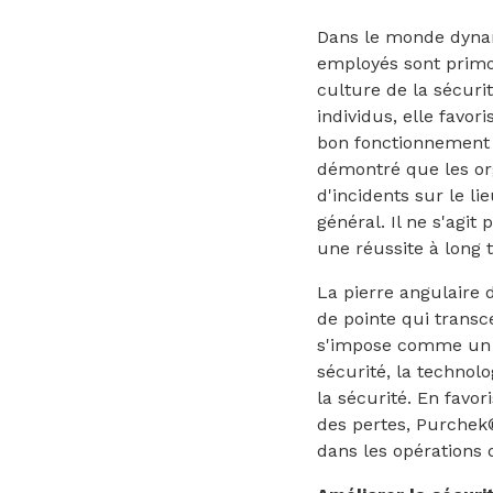
Dans le monde dynami
employés sont primor
culture de la sécuri
individus, elle favo
bon fonctionnement 
démontré que les org
d'incidents sur le li
général. Il ne s'agi
une réussite à long 
La pierre angulaire 
de pointe qui transc
s'impose comme un a
sécurité, la technol
la sécurité. En favo
des pertes, Purchek®
dans les opérations