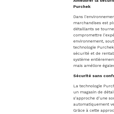
Améliorer la sécuri
Purchek
Dans l'environnement
marchandises est plu
détaillants se tourn
compromettre l'expér
environnement, soute
technologie Purchek®
sécurité et de renta
système entièrement
mais améliore égalem
Sécurité sans conf
La technologie Purc
un magasin de détail
s'approche d'une sort
automatiquement ver
Grâce à cette approc