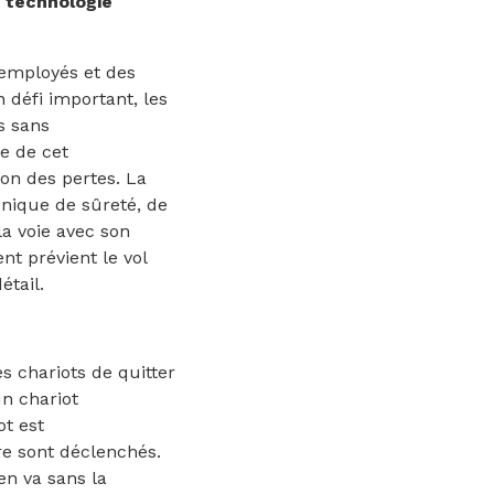
a technologie
 employés et des
 défi important, les
s sans
e de cet
on des pertes. La
unique de sûreté, de
la voie avec son
t prévient le vol
étail.
 chariots de quitter
un chariot
ot est
e sont déclenchés.
en va sans la