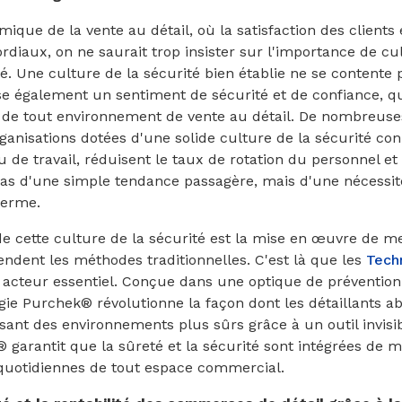
que de la vente au détail, où la satisfaction des clients 
diaux, on ne saurait trop insister sur l'importance de cul
té. Une culture de la sécurité bien établie ne se contente 
rise également un sentiment de sécurité et de confiance, qu
de tout environnement de vente au détail. De nombreuse
anisations dotées d'une solide culture de la sécurité co
eu de travail, réduisent le taux de rotation du personnel e
t pas d'une simple tendance passagère, mais d'une nécessi
terme.
de cette culture de la sécurité est la mise en œuvre de m
endent les méthodes traditionnelles. C'est là que les
Tech
cteur essentiel. Conçue dans une optique de prévention 
ogie Purchek® révolutionne la façon dont les détaillants ab
risant des environnements plus sûrs grâce à un outil invisi
 garantit que la sûreté et la sécurité sont intégrées de 
 quotidiennes de tout espace commercial.