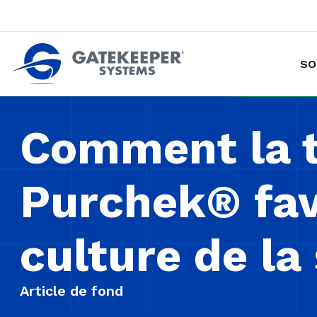
SO
Prévention des vols de marchandises avec chariot
Rendre les magasins plus sûrs plus sûrs pou
Comment la t
Purchek® fav
culture de la
Article de fond