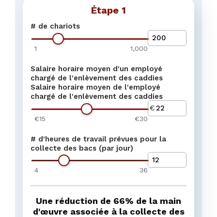
Étape 1
Nom
*
# de chariots
Réduire les contraintes phys
Réduction des accidents 
collecte des chariots.
1
1,000
Augmentation du réserv
Les activités de collecte d
d'œuvre
être réalisées par un plus 
Salaire horaire moyen d'un employé
Nom de l'entreprise
*
Augmentation de la satis
d'employés.
chargé de l'enlèvement des caddies
Améliorer l'expérience des 
employés
Salaire horaire moyen de l'employé
activités de collecte de cad
chargé de l'enlèvement des caddies
Prévoir des places de stat
Nombreuses places de s
pour les heures de pointe.
€15
€30
Courriel
*
Passer à l'étape 
# d'heures de travail prévues pour la
collecte des bacs (par jour)
étape pré
4
36
Pays
*
Une réduction de 66% de la main
d'œuvre associée à la collecte des