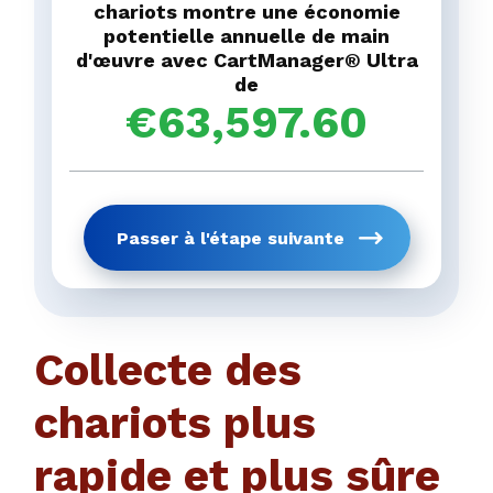
chariots montre une économie
Etat / Province
potentielle annuelle de main
d'œuvre avec CartManager® Ultra
de
€
63,597.60
Obtenez votre rapp
Passer à l'étape suivante
étape pré
Collecte des
chariots plus
rapide et plus sûre