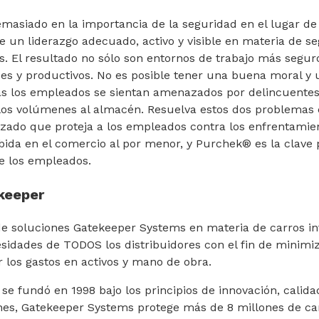
emasiado en la importancia de la seguridad en el lugar de 
e un liderazgo adecuado, activo y visible en materia de s
s. El resultado no sólo son entornos de trabajo más segur
s y productivos. No es posible tener una buena moral y u
ras los empleados se sientan amenazados por delincuentes
 los volúmenes al almacén. Resuelva estos dos problemas
zado que proteja a los empleados contra los enfrentamien
abida en el comercio al por menor, y Purchek® es la clave 
e los empleados.
keeper
de soluciones Gatekeeper Systems en materia de carros in
sidades de TODOS los distribuidores con el fin de minimiz
r los gastos en activos y mano de obra.
e fundó en 1998 bajo los principios de innovación, calida
nes, Gatekeeper Systems protege más de 8 millones de car