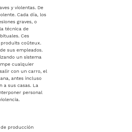
ves y violentas. De
iolente. Cada día, los
esiones graves, o
la técnica de
bituales. Ces
e produits coûteux.
 de sus empleados.
izando un sistema
umpe cualquier
alir con un carro, el
mana, antes incluso
n a sus casas. La
interponer personal
iolencia.
s de producción