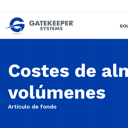
SO
Hacer de las tiendas más seguras p
Costes de a
volúmenes
Artículo de fondo