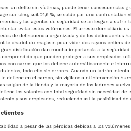
ecer un delito sin víctimas, puede tener consecuencias gra
lage sur cinq, soit 21,6 %, se solde par une confrontation v
ercios y los agentes de seguridad se arriesgan a sufrir l
intentar evitar estos volúmenes. El arresto domiciliario es 
redes de delincuencia organizada y de los delincuentes ha
sent le chariot du magasin pour vider des rayons entiers d
 gran distribución dan mucha importancia a la seguridad
n comprendido que pueden proteger a sus empleados util
bos con carros que los detiene automáticamente e interr
dulentos, todo ello sin errores. Cuando un ladrón intenta s
 lo detiene en el campo, sin vigilancia ni intervención hu
s salgan de la tienda y la mayoría de los ladrones vuelva
tiene los volantes con total seguridad sin necesidad de 
olento y sus empleados, reduciendo así la posibilidad de v
 clientes
abilidad a pesar de las pérdidas debidas a los volúmene