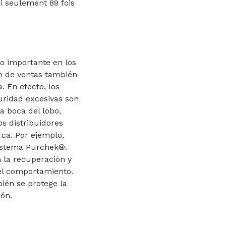
ui seulement 89 fois
o importante en los
n de ventas también
 En efecto, los
uridad excesivas son
a boca del lobo,
s distribuidores
ca. Por ejemplo,
sistema Purchek®.
n la recuperación y
 el comportamiento.
bién se protege la
ión.