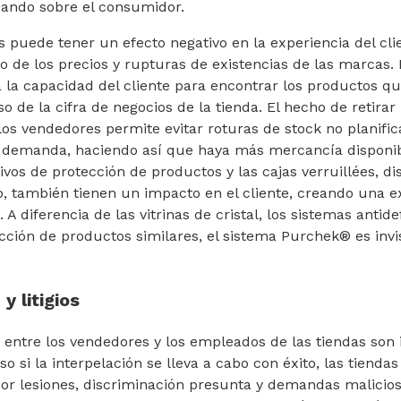
ando sobre el consumidor.
 puede tener un efecto negativo en la experiencia del cl
 de los precios y rupturas de existencias de las marcas.
a la capacidad del cliente para encontrar los productos qu
 de la cifra de negocios de la tienda. El hecho de retirar 
os vendedores permite evitar roturas de stock no planific
demanda, haciendo así que haya más mercancía disponib
tivos de protección de productos y las cajas verruillées, d
o, también tienen un impacto en el cliente, creando una e
. A diferencia de las vitrinas de cristal, los sistemas antid
ección de productos similares, el sistema Purchek® es invis
y litigios
entre los vendedores y los empleados de las tiendas son 
so si la interpelación se lleva a cabo con éxito, las tiend
s por lesiones, discriminación presunta y demandas malicios