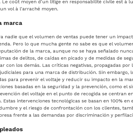
 Le coût moyen d'un litige en responsabilité civile est à l
un vol à l'arraché moyen.
la marca
ra nadie que el volumen de ventas puede tener un impact
ienda. Pero lo que mucha gente no sabe es que el volume
eputación de la marca, aunque no se haya señalado nunca.
timas de delitos, de caídas en picado y de medidas de seg
ar con los demás. Las críticas negativas, propagadas por l
diciales para una marca de distribución. Sin embargo, lo
 para prevenir el voltaje y reducir su impacto en la mar
ciones basadas en la seguridad y la prevención, como el 
evención del voltaje en el punto de recogida se centran e
n. Estas intervenciones tecnológicas se basan en 100% en
tidumbre y el riesgo de confrontación con los clientes, tam
resa frente a las demandas por discriminación y perfilac
mpleados