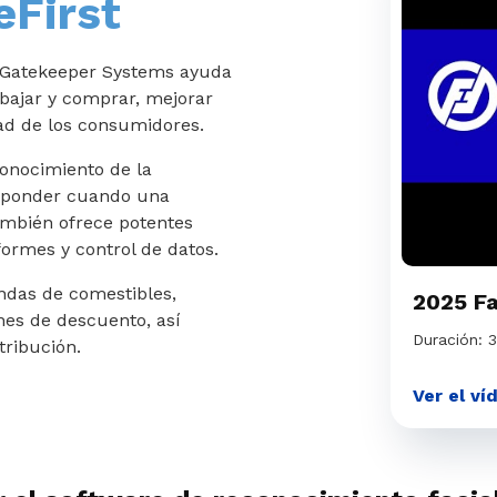
eFirst
e Gatekeeper Systems ayuda
abajar y comprar, mejorar
idad de los consumidores.
conocimiento de la
esponder cuando una
ambién ofrece potentes
formes y control de datos.
endas de comestibles,
2025 Fa
nes de descuento, así
Duración: 
tribución.
Ver el ví