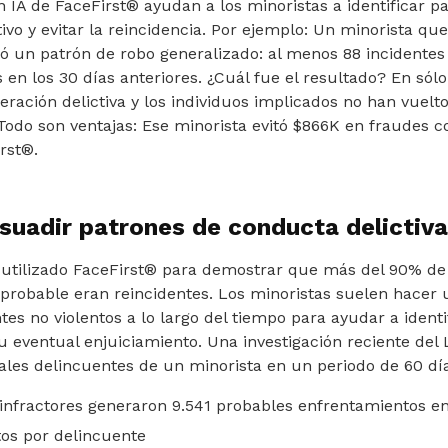
n IA de FaceFirst® ayudan a los minoristas a identificar p
vo y evitar la reincidencia. Por ejemplo: Un minorista qu
có un patrón de robo generalizado: al menos 88 incidente
 en los 30 días anteriores. ¿Cuál fue el resultado? En sólo 
peración delictiva y los individuos implicados no han vuelt
 Todo son ventajas: Ese minorista evitó $866K en fraudes c
rst®.
disuadir patrones de conducta delictiva
n utilizado FaceFirst® para demostrar que más del 90% de
 probable eran reincidentes. Los minoristas suelen hacer 
tes no violentos a lo largo del tiempo para ayudar a identi
u eventual enjuiciamiento. Una investigación reciente del 
ales delincuentes de un minorista en un periodo de 60 dí
infractores generaron 9.541 probables enfrentamientos en
tos por delincuente