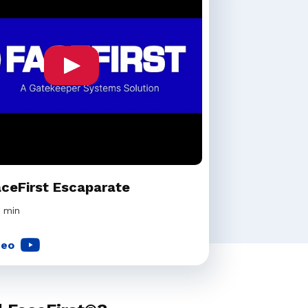
ceFirst Escaparate
3 min
deo