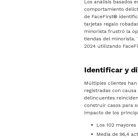
Los análisis basados e
comportamiento delicti
de FaceFirst® identifi
tarjetas regalo robadas
minorista frustró la o
tiendas del minorista.
2024 utilizando FaceFi
Identificar y 
Múltiples clientes ha
registradas con causa
delincuentes reinciden
construir casos para s
impacto de los princip
Los 102 mayores 
Media de 96,4 ac