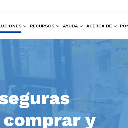
LUCIONES
RECURSOS
AYUDA
ACERCA DE
PÓ
ara comprar y trabajar
Recopilar experiencia del cliente
Mantenga l
seguras
 comprar y