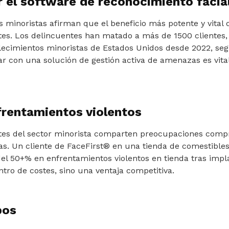
r el software de reconocimiento facia
s minoristas afirman que el beneficio más potente y vital d
tes. Los delincuentes han matado a más de 1500 clientes
lecimientos minoristas de Estados Unidos desde 2022, seg
ar con una solución de gestión activa de amenazas es vit
frentamientos violentos
tes del sector minorista comparten preocupaciones compr
das. Un cliente de FaceFirst® en una tienda de comestible
el 50+% en enfrentamientos violentos en tienda tras impl
tro de costes, sino una ventaja competitiva.
bos