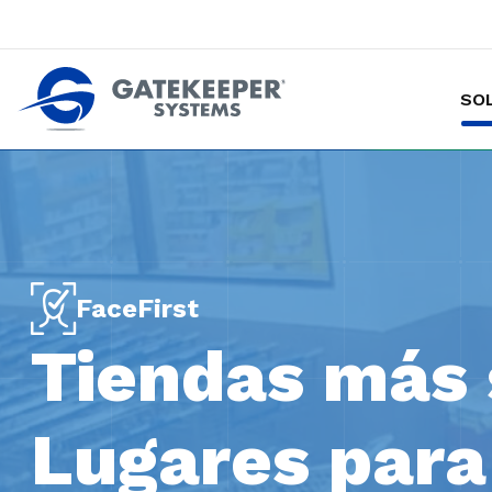
SO
Hacer de las tiendas más seguras p
FaceFirst
Tiendas más 
Lugares para