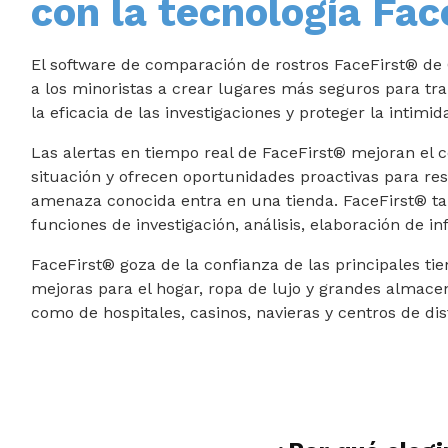
con la tecnología Fac
El software de comparación de rostros FaceFirst® d
a los minoristas a crear lugares más seguros para tr
la eficacia de las investigaciones y proteger la intim
Las alertas en tiempo real de FaceFirst® mejoran el 
situación y ofrecen oportunidades proactivas para r
amenaza conocida entra en una tienda. FaceFirst® t
funciones de investigación, análisis, elaboración de in
FaceFirst® goza de la confianza de las principales ti
mejoras para el hogar, ropa de lujo y grandes almace
como de hospitales, casinos, navieras y centros de dis