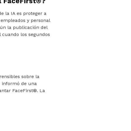
l FaceFirst®?
e la IA es proteger a
, empleados y personal
ún la publicación del
al cuando los segundos
ensibles sobre la
s informó de una
antar FaceFirst®. La