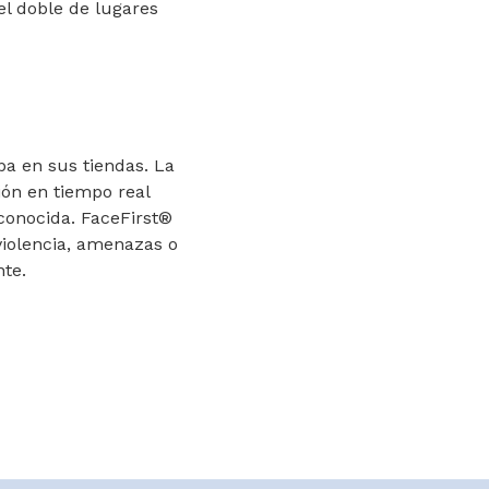
 el doble de lugares
a en sus tiendas. La
ión en tiempo real
conocida. FaceFirst®
violencia, amenazas o
nte.