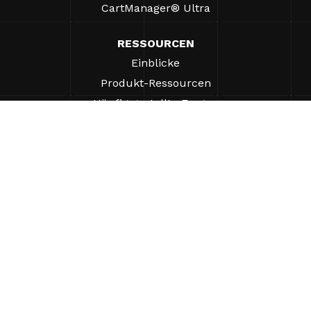
CartManager® Ultra
RESSOURCEN
Einblicke
Produkt-Ressourcen
Häufig gestellte Fragen
Fallstudien
Verordnungen
UNTERSTÜTZUNG
Einen Vertriebsmitarbeiter finden
ÜBER UNS
Unternehmen
Warum Gatekeeper®-Systeme?
Karriere