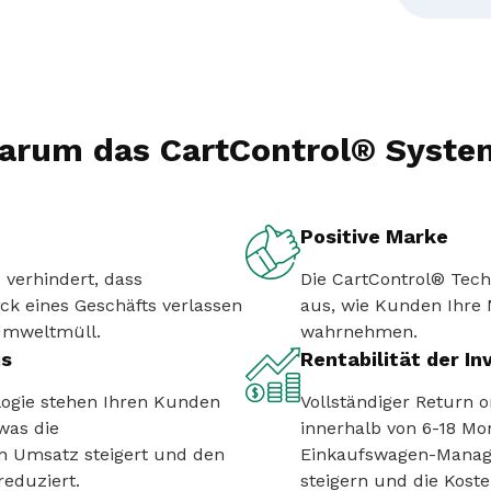
arum das CartControl® Syste
Positive Marke
 verhindert, dass
Die CartControl® Techn
k eines Geschäfts verlassen
aus, wie Kunden Ihre
Umweltmüll.
wahrnehmen.
is
Rentabilität der In
logie stehen Ihren Kunden
Vollständiger Return 
was die
innerhalb von 6-18 Mo
n Umsatz steigert und den
Einkaufswagen-Mana
eduziert.
steigern und die Koste