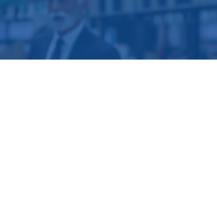
€667.103.474
Geschätzter Wert der sichergestellten
Waren
Einsparungen starten