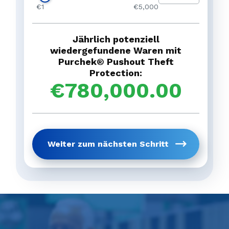
vorheriger
ist eine sehr konservative Schätzung.
€1
€5,000
Weiter zum nächst
Staat/Provinz
*
Jährlich potenziell
vorheriger
wiedergefundene Waren mit
Purchek® Pushout Theft
Protection:
€
780,000.00
Holen Sie sich Ihren
vorhe
Weiter zum nächsten Schritt