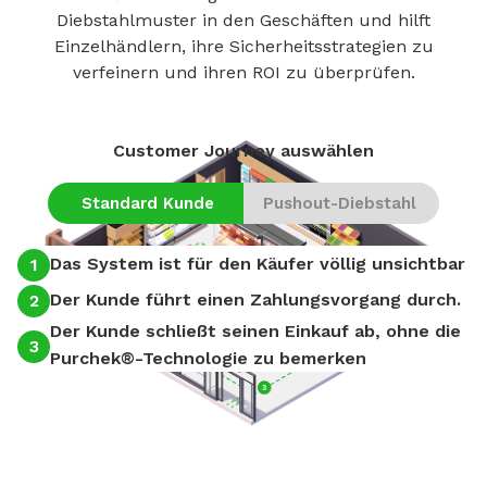
Diebstahlmuster in den Geschäften und hilft
Einzelhändlern, ihre Sicherheitsstrategien zu
verfeinern und ihren ROI zu überprüfen.
Customer Journey auswählen
Standard Kunde
Pushout-Diebstahl
Das System ist für den Käufer völlig unsichtbar
1
1
Der Kunde führt einen Zahlungsvorgang durch.
2
2
Der Kunde schließt seinen Einkauf ab, ohne die
3
3
Purchek®-Technologie zu bemerken
!