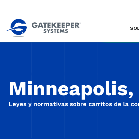
SO
Hacer de las tiendas más seguras p
Minneapolis
Leyes y normativas sobre carritos de la c