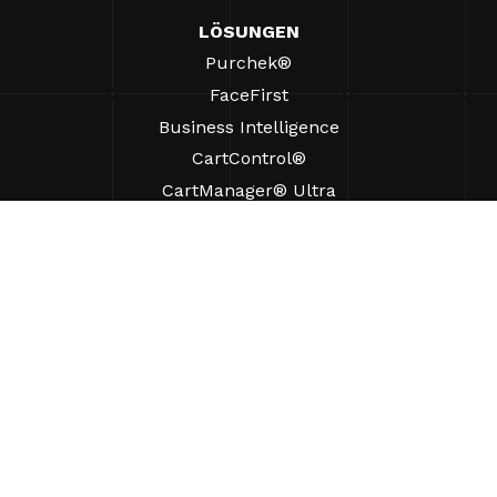
LÖSUNGEN
Purchek®
FaceFirst
Business Intelligence
CartControl®
CartManager® Ultra
RESSOURCEN
Einblicke
Produkt-Ressourcen
Häufig gestellte Fragen
Fallstudien
Verordnungen
UNTERSTÜTZUNG
Einen Vertriebsmitarbeiter finden