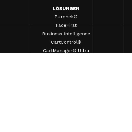
LÖSUNGEN
Purchek®
FaceFirst
Business Intelligence
CartControl®
CartManager® Ultra
RESSOURCEN
Einblicke
Produkt-Ressourcen
Häufig gestellte Fragen
Fallstudien
Verordnungen
UNTERSTÜTZUNG
Einen Vertriebsmitarbeiter finden