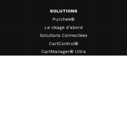
SOLUTIONS
Purchek®
Le visage d'abord
Solutions Connectées
CartControl®
CartManager® Ultra
RESSOURCES
Perspectives
Ressources produits
FAQ
Études de cas
Ordonnances
SUPPORT