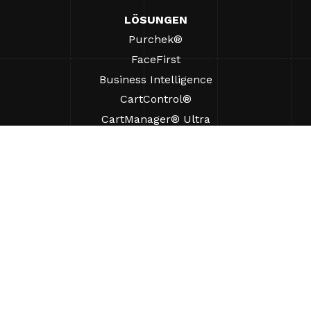
LÖSUNGEN
Purchek®
FaceFirst
Business Intelligence
CartControl®
CartManager® Ultra
RESSOURCEN
Einblicke
Produkt-Ressourcen
Häufig gestellte Fragen
Fallstudien
Verordnungen
UNTERSTÜTZUNG
Einen Vertriebsmitarbeiter finden