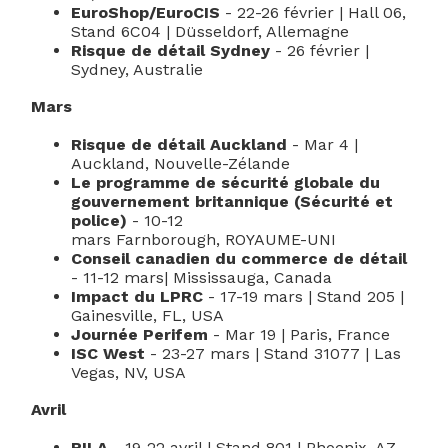
EuroShop/EuroCIS
- 22-26 février | Hall 06,
Stand 6C04 | Düsseldorf, Allemagne
Risque de détail Sydney
- 26 février |
Sydney, Australie
Mars
Risque de détail Auckland
- Mar 4 |
Auckland, Nouvelle-Zélande
Le programme de sécurité globale du
gouvernement britannique (
Sécurité et
police
)
- 10-12
mars
Farnborough
,
ROYAUME-UNI
Conseil canadien du commerce de détail
- 11-12 mars| Mississauga, Canada
Impact du LPRC
- 17-19 mars | Stand 205 |
Gainesville, FL, USA
Journée Perifem
- Mar 19 | Paris, France
ISC West
- 23-27 mars | Stand 31077 | Las
Vegas, NV, USA
Avril
RILA
- 19-22 avril | Stand 801 | Phoenix, AZ,