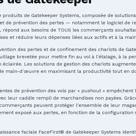
 produits de Gatekeeper Systems, composée de solutions 
 et de prévention des pertes — notamment le logiciel de 
—, répond aux besoins de TOUS les commerçants souhaitan
es et réduire leurs dépenses liées aux actifs et à la mai
vention des pertes et de confinement des chariots de Gate
illage brevetée pour mettre fin au vol à l'étalage, à la per
n éclairée. Les solutions de gestion des chariots augmenten
 de main-d'œuvre en maximisant la productivité tout en 
igentes de prévention des vols par « pushout » empêchent 
avec leur caddie rempli de marchandises non payées. Grâc
s commerçants peuvent protéger l'ensemble de leur mag
ement exposé aux pertes, en fonction de la configuration 
naissance faciale FaceFirst® de Gatekeeper Systems identi