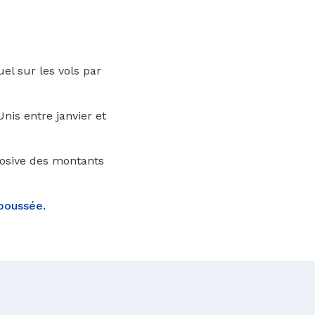
el sur les vols par
nis entre janvier et
losive des montants
 poussée.