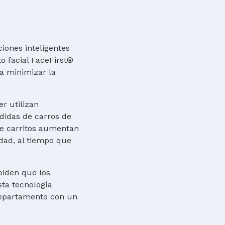
ones inteligentes
o facial FaceFirst®
a minimizar la
r utilizan
rdidas de carros de
de carritos aumentan
dad, al tiempo que
piden que los
sta tecnología
 departamento con un