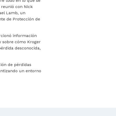
bre todo en lo que se
 reunió con Nick
hael Lamb, un
nte de Protección de
rcionó información
. y sobre cómo Kroger
pérdida desconocida,
ción de pérdidas
antizando un entorno