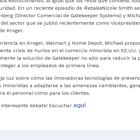
está evolucionando, al igual que los retos que conlleva, so
guridad. En un reciente episodio de
Retales
Nicole Smith se
enberg (Director Comercial de Gatekeeper Systems) y Mic
 del sector que se jubiló recientemente como Vicepreside
de Kroger.
riencia en Kroger, Walmart y Home Depot, Michael propo
ciente crisis de hurtos en el comercio minorista en EE.UU
mente la solución de Gatekeeper no sólo para reducir la 
oteger a los empleados de primera línea.
oja luz sobre cómo las innovadoras tecnologías de preven
s minoristas a adaptarse a las amenazas cambiantes, gar
a el personal como para los clientes.
e interesante debate! Escuchar
AQUÍ