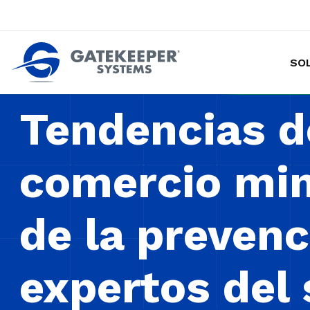
SO
Hacer de las tiendas más seguras p
Tendencias de
comercio min
de la prevenc
expertos del 