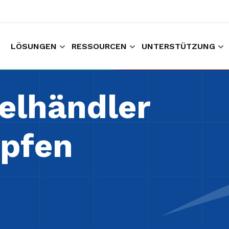
LÖSUNGEN
RESSOURCEN
UNTERSTÜTZUNG
um Einkaufen und Arbeiten
Sammeln von Kunden Erfahrungsdaten
Halten Sie
elhändler
pfen