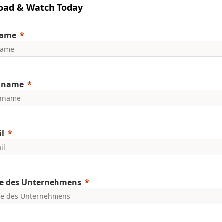
oad & Watch Today
name
hname
il
 des Unternehmens