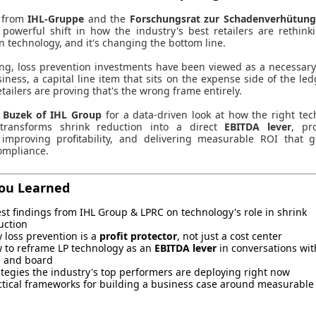
 from
IHL-Gruppe
and the
Forschungsrat zur Schadenverhütung
 powerful shift in how the industry's best retailers are rethink
n technology, and it's changing the bottom line.
ong, loss prevention investments have been viewed as a necessary
iness, a capital line item that sits on the expense side of the led
tailers are proving that's the wrong frame entirely.
 Buzek of IHL Group
for a data-driven look at how the right te
 transforms shrink reduction into a direct
EBITDA lever
, pr
improving profitability, and delivering measurable ROI that g
ompliance.
ou Learned
est findings from IHL Group & LPRC on technology's role in shrink
uction
 loss prevention is a
profit protector
, not just a cost center
 to reframe LP technology as an
EBITDA lever
in conversations wit
 and board
ategies the industry's top performers are deploying right now
ctical frameworks for building a business case around measurable