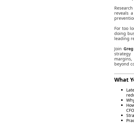
Research
reveals a
preventio
For too l
doing bus
leading re
Join
Greg
strategy
margins, 
beyond c
What Y
Lat
red
Why
How
CFO
Str
Pra