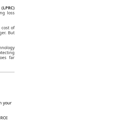
 (LPRC)
ing loss
 cost of
ger. But
chnology
otecting
oes far
h your
 ROI