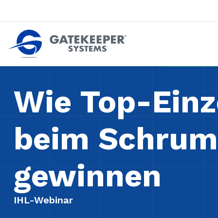
Zurückdrängen gegen Pushout-Diebstahl
Geschäfte sicherer machen z
Wie Top-Einz
beim Schrum
gewinnen
IHL-Webinar