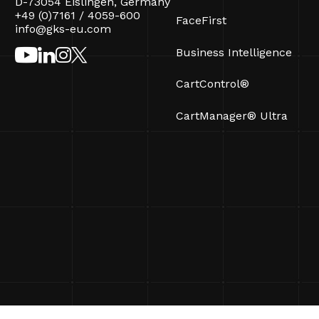
D-73054 Eislingen, Germany
+49 (0)7161 / 4059-600
FaceFirst
info@gks-eu.com
Business Intelligence
CartControl®
CartManager® Ultra