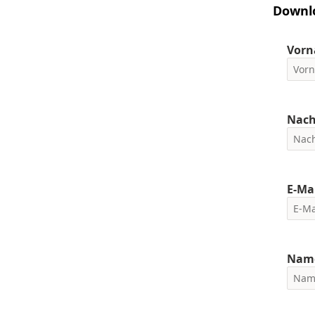
Downl
Vor
Nac
E-Ma
Name