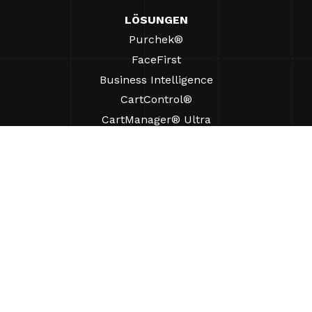
LÖSUNGEN
Purchek®
FaceFirst
Business Intelligence
CartControl®
CartManager® Ultra
RESSOURCEN
Einblicke
Produkt-Ressourcen
Häufig gestellte Fragen
Fallstudien
Verordnungen
UNTERSTÜTZUNG
Einen Vertriebsmitarbeiter finden