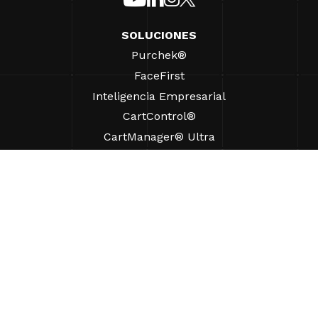
SOLUCIONES
Purchek®
FaceFirst
Inteligencia Empresarial
CartControl®
CartManager® Ultra
RECURSOS
Perspectivas
Recursos de Productos
Preguntas frecuentes
Casos prácticos
Ordenanzas
AYUDA