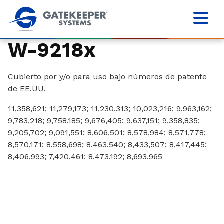
W-9218x
Cubierto por y/o para uso bajo números de patente
de EE.UU.
11,358,621; 11,279,173; 11,230,313; 10,023,216; 9,963,162;
9,783,218; 9,758,185; 9,676,405; 9,637,151; 9,358,835;
9,205,702; 9,091,551; 8,606,501; 8,578,984; 8,571,778;
8,570,171; 8,558,698; 8,463,540; 8,433,507; 8,417,445;
8,406,993; 7,420,461; 8,473,192; 8,693,965