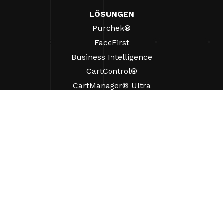
LÖSUNGEN
Purchek®
FaceFirst
Business Intelligence
CartControl®
CartManager® Ultra
RESSOURCEN
Einblicke
Produkt-Ressourcen
Häufig gestellte Fragen
Fallstudien
Verordnungen
UNTERSTÜTZUNG
Einen Vertriebsmitarbeiter finden