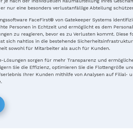
r je nach der individuellen Raumaufteilung ihres Geschäf
er nur eine besonders verlustanfällige Abteilung schütze
ngssoftware FaceFirst® von Gatekeeper Systems identifiz
chte Personen in Echtzeit und ermöglicht es dem Personal
ngen zu reagieren, bevor es zu Verlusten kommt. Diese for
st sich nahtlos in die bestehende Sicherheitsinfrastruktu
heit sowohl für Mitarbeiter als auch für Kunden.
ce-Lösungen sorgen für mehr Transparenz und ermögliche
gern Sie die Effizienz, optimieren Sie die Flottengröße un
erlebnis Ihrer Kunden mithilfe von Analysen auf Filial- 
.