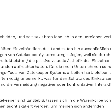
hidden, und seit 16 Jahren lebe ich in den Bereichen Ver
rößten Einzelhändlern des Landes. Ich bin ausschließlich a
en von Gatekeeper Systems umgestiegen, weil sie durch 
duktleistung die positive visuelle Ästhetik des Einzelhan
den aufrechterhalten, für die mein Unternehmen so har
gs-Tools von Gatekeeper Systems arbeiten hart, bleiben 
ften völlig unbemerkt, was für den Schutz des Einkaufse
d die Vermeidung negativer oder konfrontativer Interak
ekeeper sind langlebig, lassen sich in die Warenkörbe von
nen leicht skaliert werden, um meinen sich ändernden