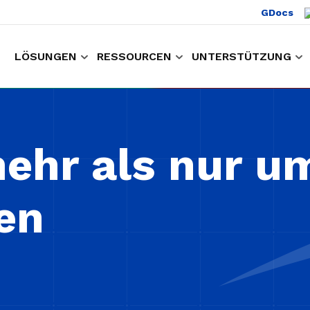
GDocs
LÖSUNGEN
RESSOURCEN
UNTERSTÜTZUNG
um Einkaufen und Arbeiten
Sammeln von Kunden Erfahrungsdaten
Halten Sie
ehr als nur u
en