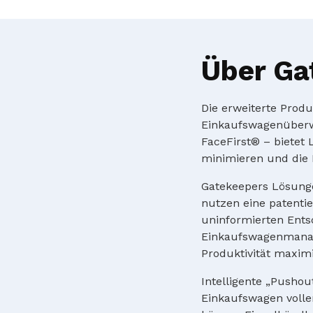
Über Ga
Die erweiterte Prod
Einkaufswagenüberw
FaceFirst® – bietet
minimieren und die 
Gatekeepers Lösung
nutzen eine patenti
uninformierten Ents
Einkaufswagenmanage
Produktivität maximi
Intelligente „Pusho
Einkaufswagen volle