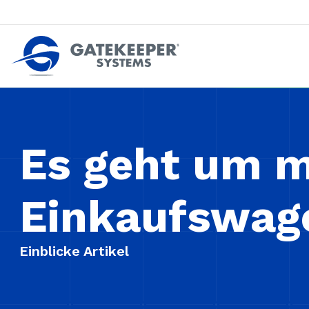
Zurückdrängen gegen Pushout-Diebstahl
Geschäfte sicherer machen z
Es geht um m
Einkaufswag
Einblicke Artikel