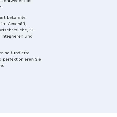
ts entweder das
n.
iert bekannte
 im Geschäft,
tschrittliche, KI-
r integrieren und
n so fundierte
d perfektionieren Sie
und