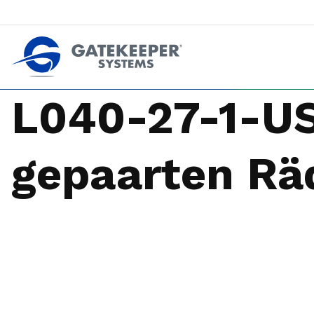
Zurückdrängen gegen Pushout-Diebstahl
Geschäfte sicherer machen z
L040-27-1-US
gepaarten Rä