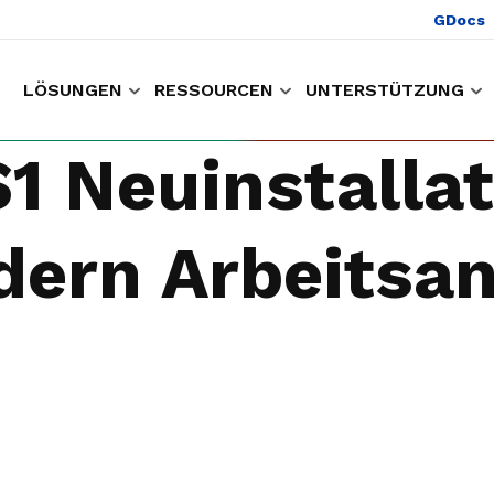
GDocs
LÖSUNGEN
RESSOURCEN
UNTERSTÜTZUNG
um Einkaufen und Arbeiten
Sammeln von Kunden Erfahrungsdaten
Halten Sie
1 Neuinstallat
dern Arbeitsan