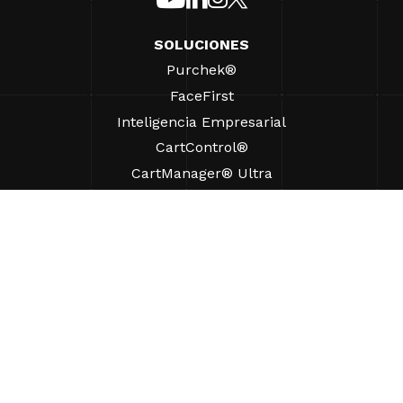
SOLUCIONES
Purchek®
FaceFirst
Inteligencia Empresarial
CartControl®
CartManager® Ultra
RECURSOS
Perspectivas
Recursos de Productos
Preguntas frecuentes
Casos prácticos
Ordenanzas
AYUDA