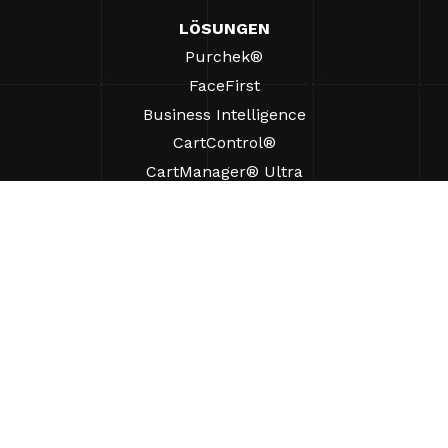
LÖSUNGEN
Purchek®
FaceFirst
Business Intelligence
CartControl®
CartManager® Ultra
RESSOURCEN
Einblicke
Produkt-Ressourcen
Häufig gestellte Fragen
Fallstudien
Verordnungen
UNTERSTÜTZUNG
Einen Vertriebsmitarbeiter finden