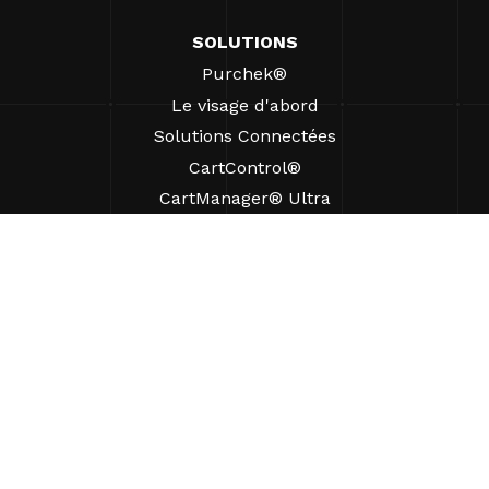
SOLUTIONS
Purchek®
Le visage d'abord
Solutions Connectées
CartControl®
CartManager® Ultra
RESSOURCES
Perspectives
Ressources produits
FAQ
Études de cas
Ordonnances
SUPPORT