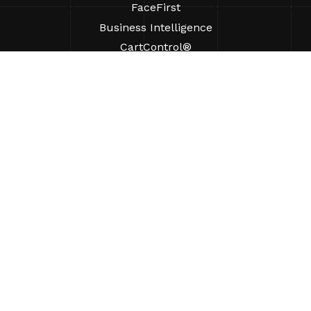
FaceFirst
Business Intelligence
CartControl®
CartManager® Ultra
RESSOURCEN
Einblicke
Produkt-Ressourcen
Häufig gestellte Fragen
Fallstudien
Verordnungen
UNTERSTÜTZUNG
Einen Vertriebsmitarbeiter finden
ÜBER UNS