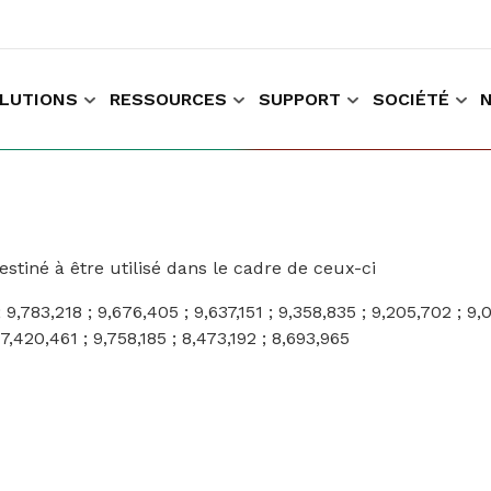
LUTIONS
RESSOURCES
SUPPORT
SOCIÉTÉ
r faire des achats et travailler
Recueillir les données données relatives à l'expérience du client
tiné à être utilisé dans le cadre de ceux-ci
; 9,783,218 ; 9,676,405 ; 9,637,151 ; 9,358,835 ; 9,205,702 ; 9,
7,420,461 ; 9,758,185 ; 8,473,192 ; 8,693,965