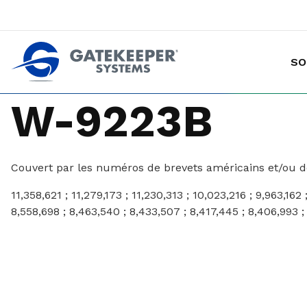
SO
Prévention des vols de marchandises avec chariot
Rendre les magasins plus sûrs plus sûrs pou
W-9223B
Couvert par les numéros de brevets américains et/ou des
11,358,621 ; 11,279,173 ; 11,230,313 ; 10,023,216 ; 9,963,162 
8,558,698 ; 8,463,540 ; 8,433,507 ; 8,417,445 ; 8,406,993 ; 