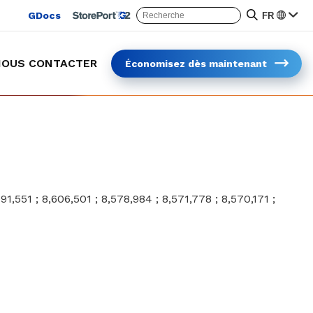
GDocs
FR
NOUS CONTACTER
Économisez dès maintenant
Protection des chariots en extérieur
Plus sûr et plus rapide plus rapide
091,551 ; 8,606,501 ; 8,578,984 ; 8,571,778 ; 8,570,171 ;