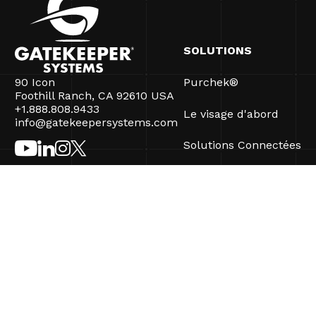
SOLUTIONS
90 Icon
Purchek®
Foothill Ranch, CA 92610 USA
+1.888.808.9433
Le visage d'abord
info@gatekeepersystems.com
Solutions Connectées
CartControl®
CartManager® Ultra