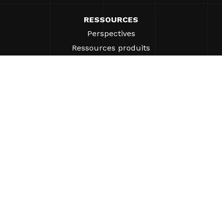
RESSOURCES
Perspectives
Ressources produits
FAQ
Études de cas
Ordonnances
SUPPORT
Trouver un représentant
SOCIÉTÉ
Qui sommes-nous ?
Pourquoi les systèmes Gatekeeper® ?
Carrières
Nos partenaires