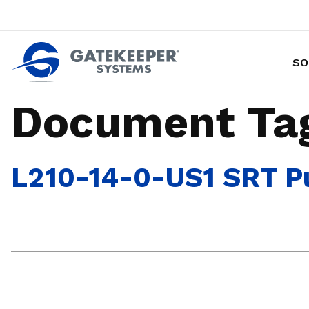
SO
Prévention des vols de marchandises avec chariot
Rendre les magasins plus sûrs plus sûrs pou
Document Ta
L210-14-0-US1 SRT P