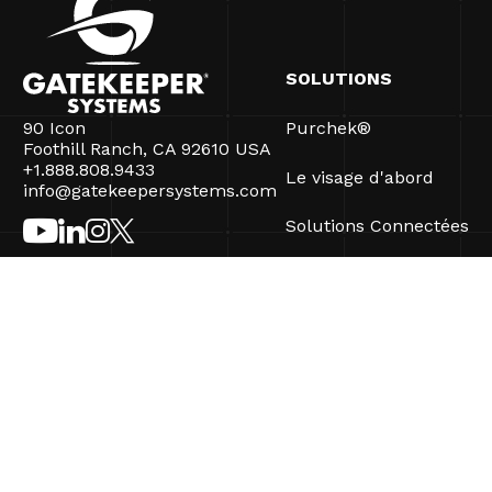
SOLUTIONS
90 Icon
Purchek®
Foothill Ranch, CA 92610 USA
+1.888.808.9433
Le visage d'abord
info@gatekeepersystems.com
Solutions Connectées
CartControl®
CartManager® Ultra