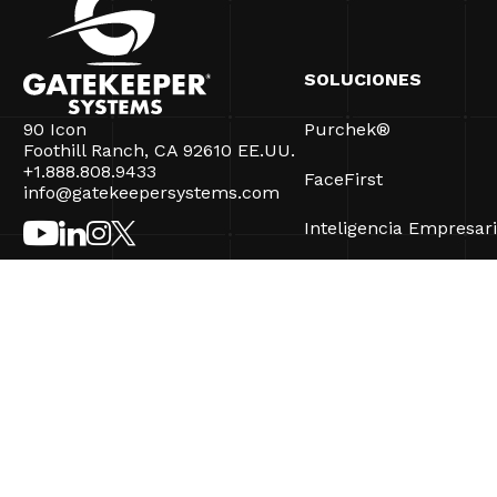
SOLUCIONES
90 Icon
Purchek®
Foothill Ranch, CA 92610 EE.UU.
+1.888.808.9433
FaceFirst
info@gatekeepersystems.com
Inteligencia Empresari
CartControl®
CartManager® Ultra