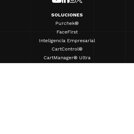
SOLUCIONES
Purchek®
FaceFirst
Inteligencia Empresarial
CartControl®
CartManager® Ultra
RECURSOS
Perspectivas
Recursos de Productos
Preguntas frecuentes
Casos prácticos
Ordenanzas
AYUDA