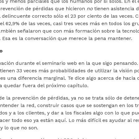
os y menos parciales que los humanos por sí solos. En el 
prevención de pérdidas que hicieron
no
tienen asistencia 
al delincuente correcto sólo el 23 por ciento de las veces.
 el 62,9% de las veces, casi tres veces más en todos los g
también señalaron que con más formación sobre la tecnolo
 Esa es la conversación que merece la pena mantener.
o
vación durante el seminario web en la que sigo pensando
tienen 33 veces más probabilidades de utilizar la visión p
es una diferencia marginal. Te dice algo acerca de hacia d
 a quedar fuera del próximo capítulo.
de la prevención de pérdidas, ya no se trata sólo de detene
entender la red, construir casos que se sostengan en los 
os y a los clientes, y dar a los fiscales algo con lo que p
cer todo eso ya están aquí. Lo más difícil es ayudar al r
y lo que no son.