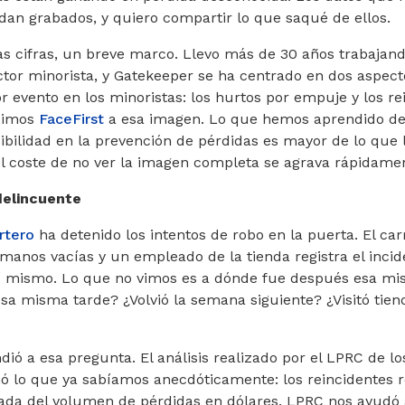
dan grabados, y quiero compartir lo que saqué de ellos.
as cifras, un breve marco. Llevo más de 30 años trabajan
ctor minorista, y Gatekeeper se ha centrado en dos aspec
 evento en los minoristas: los hurtos por empuje y los re
dimos
FaceFirst
a esa imagen. Lo que hemos aprendido de
sibilidad en la prevención de pérdidas es mayor de lo que 
el coste de no ver la imagen completa se agrava rápidame
 delincuente
rtero
ha detenido los intentos de robo en la puerta. El car
 manos vacías y un empleado de la tienda registra el incid
í mismo. Lo que no vimos es a dónde fue después esa mi
esa misma tarde? ¿Volvió la semana siguiente? ¿Visitó tie
ió a esa pregunta. El análisis realizado por el LPRC de lo
mó lo que ya sabíamos anecdóticamente: los reincidentes 
ada del volumen de pérdidas en dólares. LPRC nos ayudó a