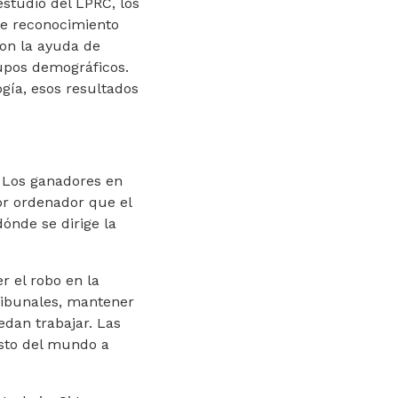
estudio del LPRC, los
de reconocimiento
 Con la ayuda de
rupos demográficos.
gía, esos resultados
. Los ganadores en
or ordenador que el
ónde se dirige la
r el robo en la
tribunales, mantener
uedan trabajar. Las
esto del mundo a