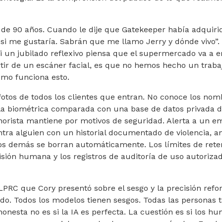
de 90 años. Cuando le dije que Gatekeeper había adquirid
 si me gustaría. Sabrán que me llamo Jerry y dónde vivo”.
 un jubilado reflexivo piensa que el supermercado va a 
tir de un escáner facial, es que no hemos hecho un traba
mo funciona esto.
fotos de todos los clientes que entran. No conoce los nom
illa biométrica comparada con una base de datos privada 
norista mantiene por motivos de seguridad. Alerta a un 
tra alguien con un historial documentado de violencia, a
os demás se borran automáticamente. Los límites de reten
isión humana y los registros de auditoría de uso autoriza
 LPRC que Cory presentó sobre el sesgo y la precisión refo
do. Todos los modelos tienen sesgos. Todas las personas 
honesta no es si la IA es perfecta. La cuestión es si los h