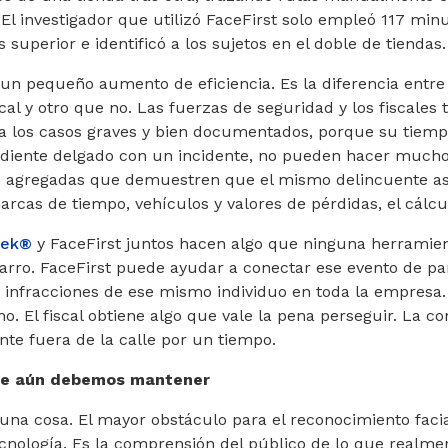
 El investigador que utilizó FaceFirst solo empleó 117 minu
 superior e identificó a los sujetos en el doble de tiendas.
 un pequeño aumento de eficiencia. Es la diferencia entr
cal y otro que no. Las fuerzas de seguridad y los fiscales
d a los casos graves y bien documentados, porque su tiempo
iente delgado con un incidente, no pueden hacer mucho c
agregadas que demuestren que el mismo delincuente asa
rcas de tiempo, vehículos y valores de pérdidas, el cálc
hek®
y FaceFirst juntos hacen algo que ninguna herramien
arro. FaceFirst puede ayudar a conectar ese evento de pa
 infracciones de ese mismo individuo en toda la empresa. 
o. El fiscal obtiene algo que vale la pena perseguir. La 
nte fuera de la calle por un tiempo.
ue aún debemos mantener
 una cosa. El mayor obstáculo para el reconocimiento faci
ecnología. Es la comprensión del público de lo que realme