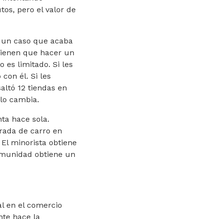
tos, pero el valor de
e un caso que acaba
 tienen que hacer un
 es limitado. Si les
on él. Si les
ltó 12 tiendas en
ulo cambia.
ta hace sola.
rada de carro en
El minorista obtiene
comunidad obtiene un
al en el comercio
nte hace la