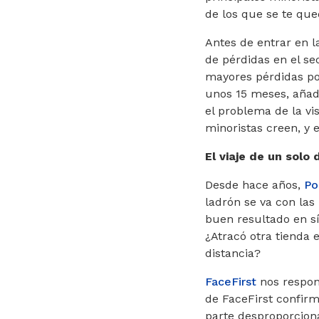
de los que se te que
Antes de entrar en l
de pérdidas en el se
mayores pérdidas por
unos 15 meses, aña
el problema de la vi
minoristas creen, y 
El viaje de un solo
Desde hace años,
Po
ladrón se va con las
buen resultado en s
¿Atracó otra tienda 
distancia?
FaceFirst
nos respond
de FaceFirst confir
parte desproporcion