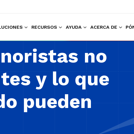
LUCIONES
RECURSOS
AYUDA
ACERCA DE
PÓ
ara comprar y trabajar
Recopilar experiencia del cliente
Mantenga l
inoristas no
tes y lo que
do pueden