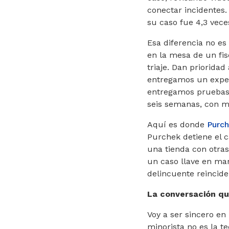
conectar incidentes.
su caso fue 4,3 veces
Esa diferencia no es
en la mesa de un fis
triaje. Dan priorida
entregamos un exped
entregamos pruebas 
seis semanas, con ma
Aquí es donde
Purc
Purchek detiene el c
una tienda con otras
un caso llave en man
delincuente reincide
La conversación q
Voy a ser sincero en
minorista no es la t