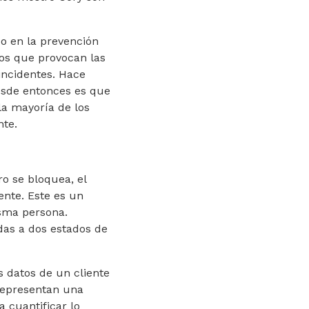
do en la prevención
tos que provocan las
incidentes. Hace
sde entonces es que
la mayoría de los
nte.
ro se bloquea, el
ente. Este es un
sma persona.
ndas a dos estados de
s datos de un cliente
representan una
 cuantificar lo