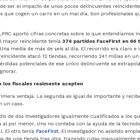
ede ser el impacto de unos pocos delincuentes reincidente
as que cogen un carro en un mal día. Son profesionales q
 LPRC aportó cifras concretas sobre lo que entendíamos i
el mayor reincidente tenía
374 partidos FaceFirst en 66 
 Una media de más de seis al día. El recorrido era claro e
reincidente atacó 12 tiendas, recorriendo 241 millas en un
érdidas potenciales de ese único delincuente se extrapol
gnorar.
e los fiscales realmente acepten
 primera ventaja. La segunda es igual de importante y reci
n un caso.
dio de dos investigadores igualmente cualificados a los qu
 al por menor. Uno no contaba con la ayuda de la tecnolo
l. El otro tenía
FaceFirst
. El investigador no asistido emp
os de una tienda tras otra, trazando rutas manualmente e