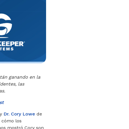
stán ganando en la
dentes, las
as.
st
y
Dr. Cory Lowe
de
 cómo los
nos mostró Cory son