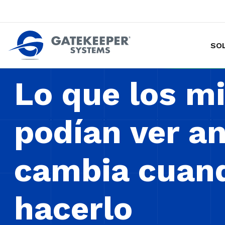
SO
Hacer de las tiendas más seguras p
Lo que los m
podían ver an
cambia cuan
hacerlo