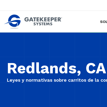
SO
Hacer de las tiendas más seguras p
Redlands, CA
Leyes y normativas sobre carritos de la c