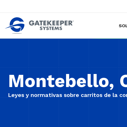
SO
Hacer de las tiendas más seguras p
Montebello, 
Leyes y normativas sobre carritos de la c