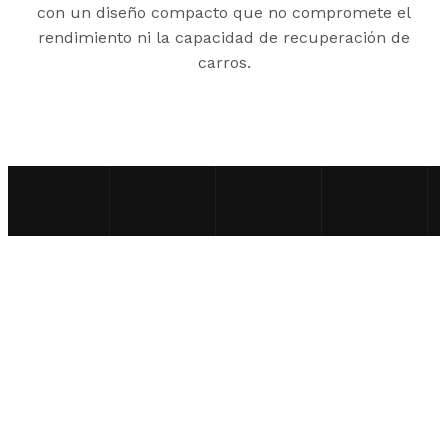
con un diseño compacto que no compromete el
rendimiento ni la capacidad de recuperación de
carros.
90 Icon
Foothill Ranch, CA 92610 EE.UU.
+1.888.808.9433
info@gatekeepersystems.com