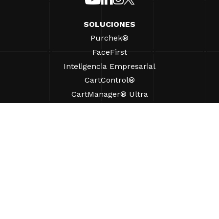
SOLUCIONES
Purchek®
FaceFirst
Inteligencia Empresarial
CartControl®
CartManager® Ultra
RECURSOS
Perspectivas
Recursos de Productos
Preguntas frecuentes
Casos prácticos
Ordenanzas
AYUDA