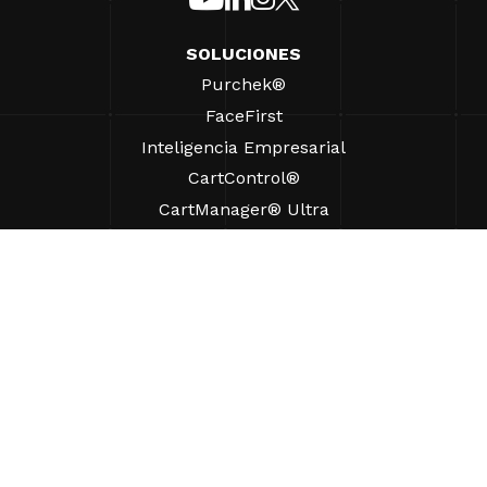
SOLUCIONES
Purchek®
FaceFirst
Inteligencia Empresarial
CartControl®
CartManager® Ultra
RECURSOS
Perspectivas
Recursos de Productos
Preguntas frecuentes
Casos prácticos
Ordenanzas
AYUDA