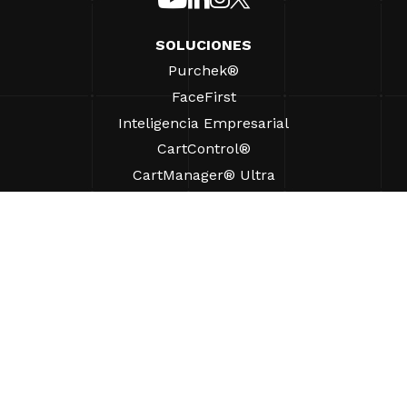
SOLUCIONES
Purchek®
FaceFirst
Inteligencia Empresarial
CartControl®
CartManager® Ultra
RECURSOS
Perspectivas
Recursos de Productos
Preguntas frecuentes
Casos prácticos
Ordenanzas
AYUDA