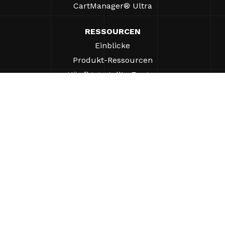
CartManager® Ultra
RESSOURCEN
Einblicke
Produkt-Ressourcen
Häufig gestellte Fragen
Fallstudien
Verordnungen
UNTERSTÜTZUNG
Einen Vertriebsmitarbeiter finden
ÜBER UNS
Unternehmen
Warum Gatekeeper®-Systeme?
Karriere