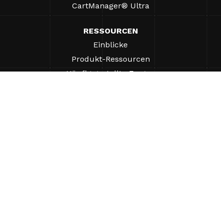
CartManager® Ultra
RESSOURCEN
Einblicke
Produkt-Ressourcen
Häufig gestellte Fragen
Fallstudien
Verordnungen
UNTERSTÜTZUNG
Einen Vertriebsmitarbeiter finden
ÜBER UNS
Unternehmen
Warum Gatekeeper®-Systeme?
Karriere