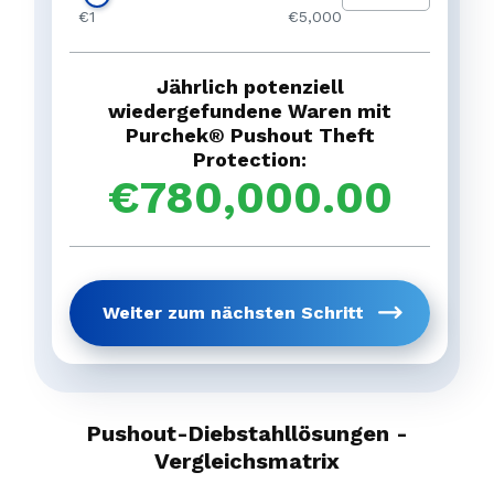
vorheriger
ist eine sehr konservative Schätzung.
€1
€5,000
Weiter zum nächst
Staat/Provinz
*
Jährlich potenziell
vorheriger
wiedergefundene Waren mit
Purchek® Pushout Theft
Protection:
€
780,000.00
Holen Sie sich Ihren
vorhe
Weiter zum nächsten Schritt
Pushout-Diebstahllösungen -
Vergleichsmatrix