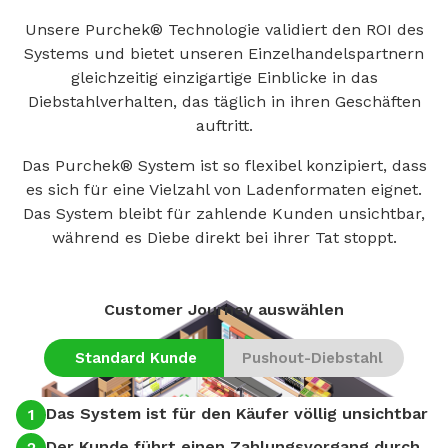
Unsere Purchek® Technologie validiert den ROI des
Systems und bietet unseren Einzelhandelspartnern
gleichzeitig einzigartige Einblicke in das
Diebstahlverhalten, das täglich in ihren Geschäften
auftritt.
Das Purchek® System ist so flexibel konzipiert, dass
es sich für eine Vielzahl von Ladenformaten eignet.
Das System bleibt für zahlende Kunden unsichtbar,
während es Diebe direkt bei ihrer Tat stoppt.
Customer Journey auswählen
Standard Kunde
Pushout-Diebstahl
Das System ist für den Käufer völlig unsichtbar
1
1
Der Kunde führt einen Zahlungsvorgang durch.
2
2