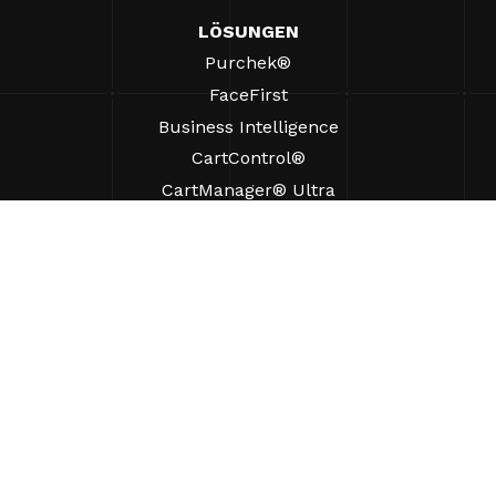
LÖSUNGEN
Purchek®
FaceFirst
Business Intelligence
CartControl®
CartManager® Ultra
RESSOURCEN
Einblicke
Produkt-Ressourcen
Häufig gestellte Fragen
Fallstudien
Verordnungen
UNTERSTÜTZUNG
Einen Vertriebsmitarbeiter finden