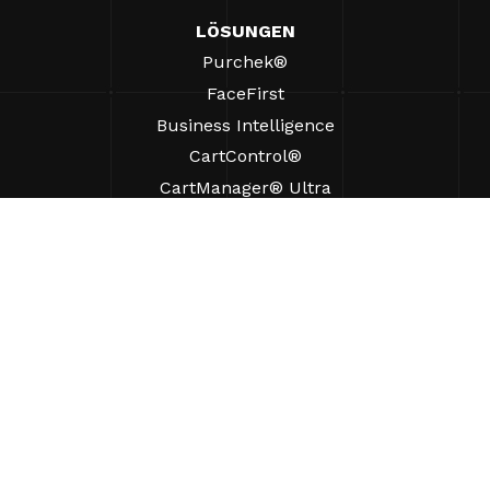
LÖSUNGEN
Purchek®
FaceFirst
Business Intelligence
CartControl®
CartManager® Ultra
RESSOURCEN
Einblicke
Produkt-Ressourcen
Häufig gestellte Fragen
Fallstudien
Verordnungen
UNTERSTÜTZUNG
Einen Vertriebsmitarbeiter finden