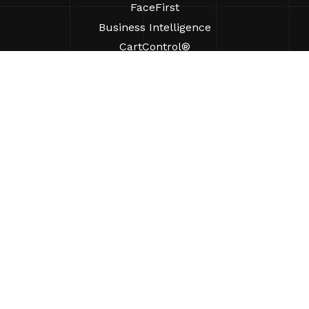
FaceFirst
Business Intelligence
CartControl®
CartManager® Ultra
RESSOURCEN
Einblicke
Produkt-Ressourcen
Häufig gestellte Fragen
Fallstudien
Verordnungen
UNTERSTÜTZUNG
Einen Vertriebsmitarbeiter finden
ÜBER UNS