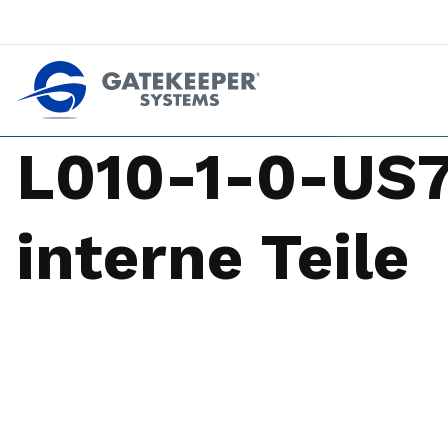
Zurückdrängen gegen Pushout-Diebstahl
Geschäfte sicherer machen z
L010-1-0-US7
interne Teile