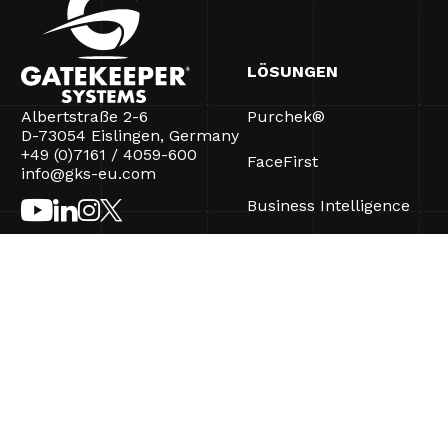
LÖSUNGEN
Albertstraße 2-6
Purchek®
D-73054 Eislingen, Germany
+49 (0)7161 / 4059-600
FaceFirst
info@gks-eu.com
Business Intelligence
CartControl®
CartManager® Ultra