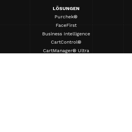
LÖSUNGEN
Purchek®
FaceFirst
Business Intelligence
CartControl®
CartManager® Ultra
RESSOURCEN
Einblicke
Produkt-Ressourcen
Häufig gestellte Fragen
Fallstudien
Verordnungen
UNTERSTÜTZUNG
Einen Vertriebsmitarbeiter finden