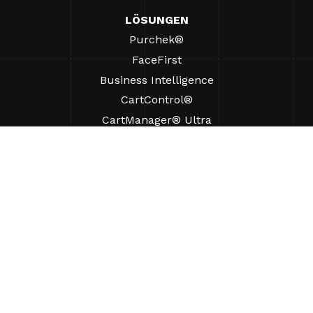
LÖSUNGEN
Purchek®
FaceFirst
Business Intelligence
CartControl®
CartManager® Ultra
RESSOURCEN
Einblicke
Produkt-Ressourcen
Häufig gestellte Fragen
Fallstudien
Verordnungen
UNTERSTÜTZUNG
Einen Vertriebsmitarbeiter finden