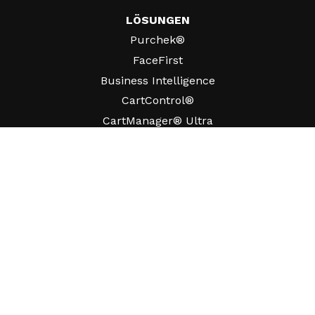
LÖSUNGEN
Purchek®
FaceFirst
Business Intelligence
CartControl®
CartManager® Ultra
RESSOURCEN
Einblicke
Produkt-Ressourcen
Häufig gestellte Fragen
Fallstudien
Verordnungen
UNTERSTÜTZUNG
Einen Vertriebsmitarbeiter finden