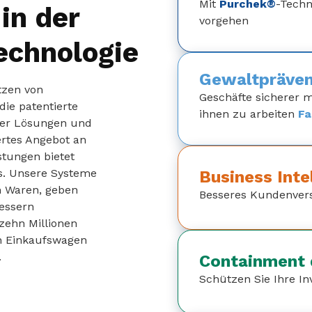
Mit
Purchek®
-Techn
in der
vorgehen
echnologie
Gewaltpräven
tzen von
Geschäfte sicherer 
die patentierte
ihnen zu arbeiten
Fa
der Lösungen und
ertes Angebot an
stungen bietet
rs. Unsere Systeme
Business Inte
n Waren, geben
Besseres Kundenver
bessern
 zehn Millionen
n Einkaufswagen
.
Containment
Schützen Sie Ihre In