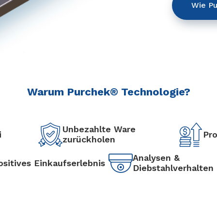
Wie Pu
Warum Purchek® Technologie?
Unbezahlte Ware
i
Pro
zurückholen
Analysen &
ositives Einkaufserlebnis
Diebstahlverhalten