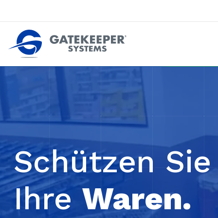
Zurückdrängen gegen Pushout-Diebstahl
Geschäfte sicherer machen z
Schützen Sie
Ihre
Waren.