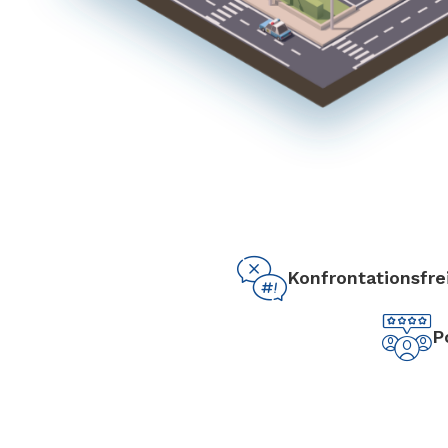
Konfrontationsfre
P