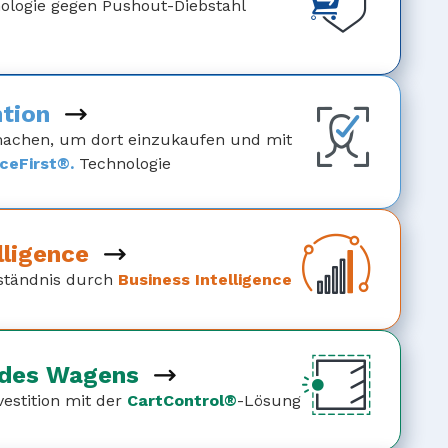
ologie gegen Pushout-Diebstahl
tion
machen, um dort einzukaufen und mit
ceFirst®.
Technologie
lligence
ständnis durch
Business Intelligence
 des Wagens
vestition mit der
CartControl®
-Lösung