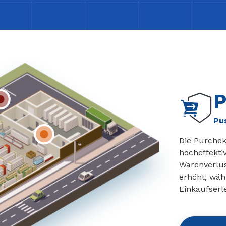
P
Pu
Die Purchek
hocheffekti
Warenverlus
erhöht, wäh
Einkaufserl