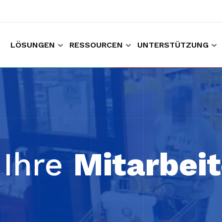
LÖSUNGEN
RESSOURCEN
UNTERSTÜTZUNG
um Einkaufen und Arbeiten
Sammeln von Kunden Erfahrungsdaten
Halten Sie
 Ihre
Mitarbeit