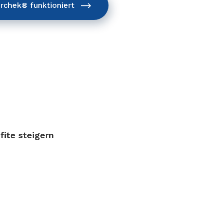
rchek® funktioniert
fite steigern