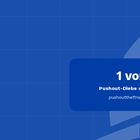
1 vo
Pushout-Diebe s
pushouttheftn