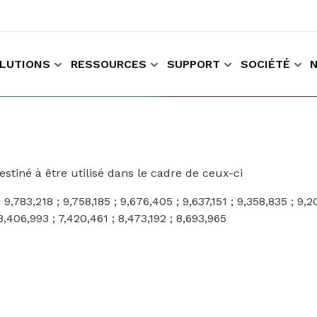
LUTIONS
RESSOURCES
SUPPORT
SOCIÉTÉ
r faire des achats et travailler
Recueillir les données données relatives à l'expérience du client
tiné à être utilisé dans le cadre de ceux-ci
; 9,783,218 ; 9,758,185 ; 9,676,405 ; 9,637,151 ; 9,358,835 ; 9,
8,406,993 ; 7,420,461 ; 8,473,192 ; 8,693,965