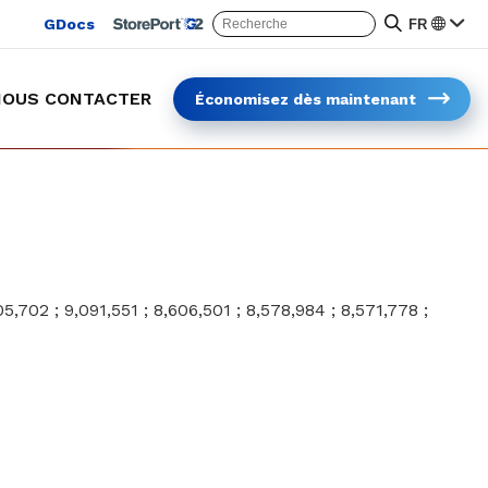
GDocs
FR
NOUS CONTACTER
Économisez dès maintenant
Protection des chariots en extérieur
Plus sûr et plus rapide plus rapide
205,702 ; 9,091,551 ; 8,606,501 ; 8,578,984 ; 8,571,778 ;