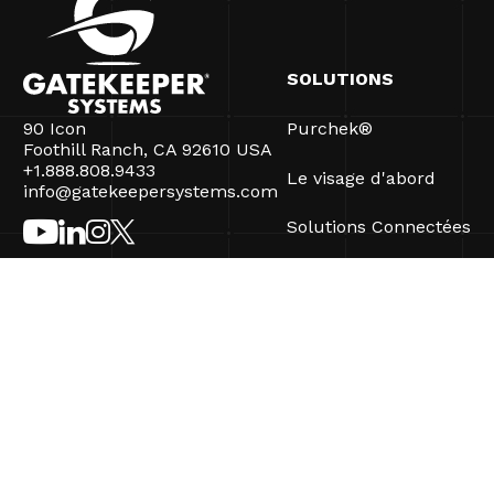
SOLUTIONS
90 Icon
Purchek®
Foothill Ranch, CA 92610 USA
+1.888.808.9433
Le visage d'abord
info@gatekeepersystems.com
Solutions Connectées
CartControl®
CartManager® Ultra