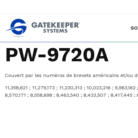
SO
Prévention des vols de marchandises avec chariot
Rendre les magasins plus sûrs plus sûrs pou
PW-9720A
Couvert par les numéros de brevets américains et/ou des
11,358,621 ; 11,279,173 ; 11,230,313 ; 10,023,216 ; 9,963,162 
8,570,171 ; 8,558,698 ; 8,463,540 ; 8,433,507 ; 8,417,445 ; 