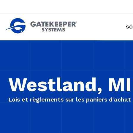
SO
Prévention des vols de marchandises avec chariot
Rendre les magasins plus sûrs plus sûrs pou
Westland, MI
Lois et règlements sur les paniers d'achat